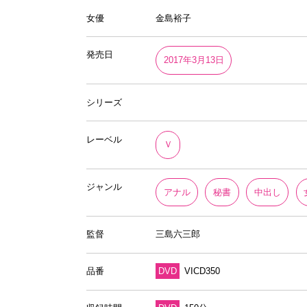
女優
金島裕子
発売日
2017年3月13日
シリーズ
レーベル
Ｖ
ジャンル
アナル
秘書
中出し
監督
三島六三郎
品番
DVD
VICD350